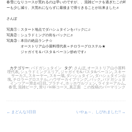
春雪になりコースが荒れるのは早いのですが、、混雑ピークを過ぎたこの時期
ーも少し減り、大荒れにならずに最後まで滑りきることが出来ました♬
さんぽ
写真①：スタート地点でダハシュタインをバックに♫
写真②：シュラドミングの街をバックに♬
写真③：本日の絶品ランチ☆
オーストリア山小屋料理代表＝チロラーグロステル★
ジャガイモ＆パスタ＆ベーコン炒めです♪
カテゴリー:
バドガシュタイン
タグ:
さんぽ
,
オーストリア山小屋料
理代表
,
シュラドミングエリア
,
ジャガイモ&パスタ&ベーコン
,
スキー
サーカス
,
スキーヤー
,
スキー場
,
ダハシュタイン
,
ダハシュタイン山
塊
,
チロラーグロステル
,
ハウザーカイブリング
,
バック
,
バドガシュタ
インツアー滑走4日目
,
プラナイ
,
ホッホヴルツェン
,
ライターアルム
,
春雪
,
混雑ピーク
,
滑り+W杯コース
,
真正面
この投稿のパーマリンク
←
まどんな3日目
いやぁ～、しびれました!!
→