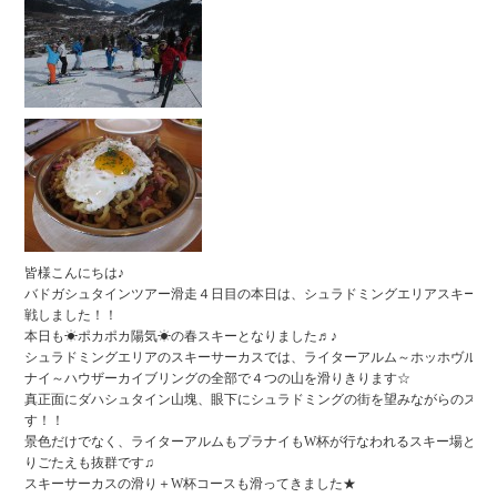
皆様こんにちは♪
バドガシュタインツアー滑走４日目の本日は、シュラドミングエリアスキーサ
戦しました！！
本日も☀ポカポカ陽気☀の春スキーとなりました♬♪
シュラドミングエリアのスキーサーカスでは、ライターアルム～ホッホヴルツ
ナイ～ハウザーカイブリングの全部で４つの山を滑りきります☆
真正面にダハシュタイン山塊、眼下にシュラドミングの街を望みながらのスキ
す！！
景色だけでなく、ライターアルムもプラナイもW杯が行なわれるスキー場とい
りごたえも抜群です♫
スキーサーカスの滑り＋W杯コースも滑ってきました★