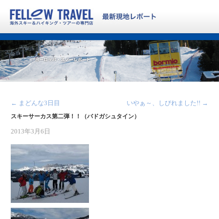
←
まどんな3日目
いやぁ～、しびれました!!
→
スキーサーカス第二弾！！（バドガシュタイン）
2013年3月6日