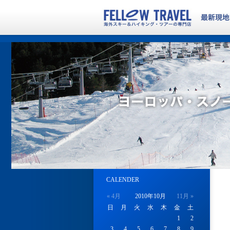
CALENDER
« 4月
2010年10月
11月 »
日
月
火
水
木
金
土
1
2
3
4
5
6
7
8
9