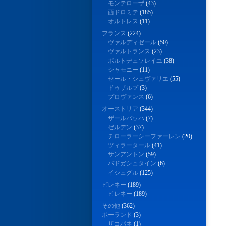
モンテローザ
(43)
西ドロミテ
(185)
オルトレス
(11)
フランス
(224)
ヴァルディゼール
(50)
ヴァルトランス
(23)
ポルトデュソレイユ
(38)
シャモニー
(11)
セール・シュヴァリエ
(55)
ドゥザルプ
(3)
プロヴァンス
(6)
オーストリア
(344)
ザールバッハ
(7)
ゼルデン
(37)
チローラーシーファーレン
(20)
ツィラータール
(41)
サンアントン
(59)
バドガシュタイン
(6)
イシュグル
(125)
ピレネー
(189)
ピレネー
(189)
その他
(362)
ポーランド
(3)
ザコパネ
(1)