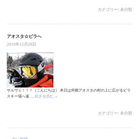
カテゴリー:
未分類
アオスタ☆ピラへ
2010年12月28日
サルヴェ！！！（こんにちは） 本日は州都アオスタの村の上に広がるピラ
スキー場へ遠 …
続きを読む
→
カテゴリー:
未分類