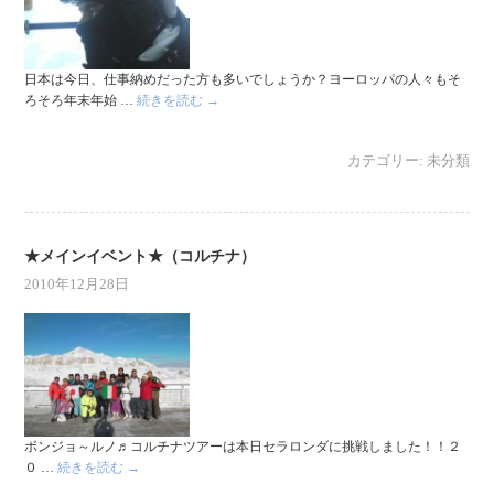
日本は今日、仕事納めだった方も多いでしょうか？ヨーロッパの人々もそ
ろそろ年末年始 …
続きを読む
→
カテゴリー:
未分類
★メインイベント★（コルチナ）
2010年12月28日
ボンジョ～ルノ♬コルチナツアーは本日セラロンダに挑戦しました！！２
０ …
続きを読む
→