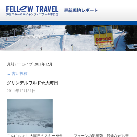
月別アーカイブ:
2011年12月
←
古い投稿
グリンデルワルド☆大晦日
2011年12月31日
こんにちは！ 大晦日のスキー滑走、、、フェーンの影響強。残念ながら雪