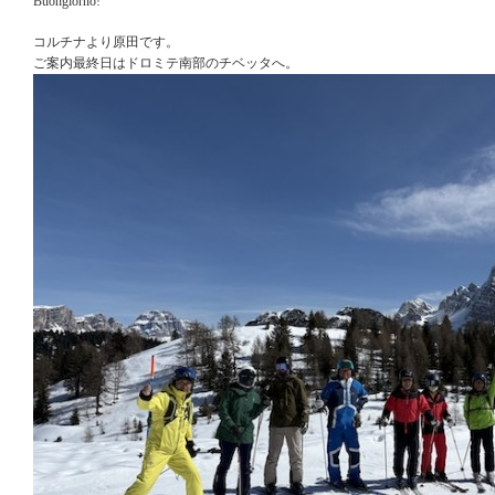
Buongiorno!
コルチナより原田です。
ご案内最終日はドロミテ南部のチベッタへ。