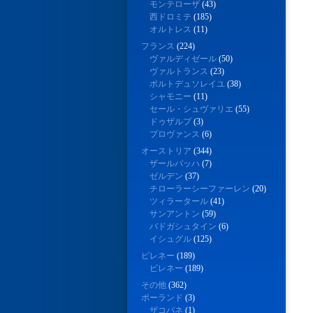
モンテローザ
(43)
西ドロミテ
(185)
オルトレス
(11)
フランス
(224)
ヴァルディゼール
(50)
ヴァルトランス
(23)
ポルトデュソレイユ
(38)
シャモニー
(11)
セール・シュヴァリエ
(55)
ドゥザルプ
(3)
プロヴァンス
(6)
オーストリア
(344)
ザールバッハ
(7)
ゼルデン
(37)
チローラーシーファーレン
(20)
ツィラータール
(41)
サンアントン
(59)
バドガシュタイン
(6)
イシュグル
(125)
ピレネー
(189)
ピレネー
(189)
その他
(362)
ポーランド
(3)
ザコパネ
(1)