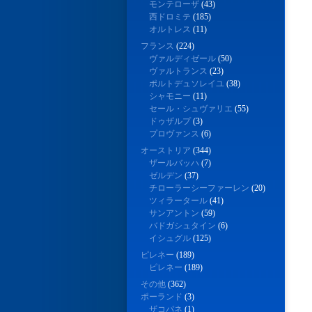
モンテローザ
(43)
西ドロミテ
(185)
オルトレス
(11)
フランス
(224)
ヴァルディゼール
(50)
ヴァルトランス
(23)
ポルトデュソレイユ
(38)
シャモニー
(11)
セール・シュヴァリエ
(55)
ドゥザルプ
(3)
プロヴァンス
(6)
オーストリア
(344)
ザールバッハ
(7)
ゼルデン
(37)
チローラーシーファーレン
(20)
ツィラータール
(41)
サンアントン
(59)
バドガシュタイン
(6)
イシュグル
(125)
ピレネー
(189)
ピレネー
(189)
その他
(362)
ポーランド
(3)
ザコパネ
(1)