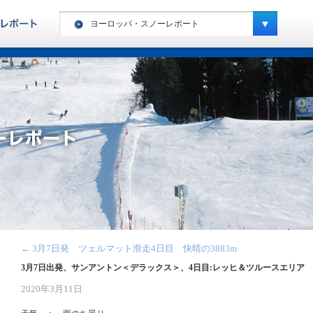
ヨーロッパ・スノーレポート
ヨーロッパ・ハイキングレポート
カナダ・ハイキングレポート
ヨーロッパ・スノーレポート
カナダ・スノーレポート
アメリカ・スノーレポート
スペシャルキャンプ・スノーレポート
ニュージーランド・スノーレポート
南米・スノーレポート
←
3月7日発 ツェルマット滑走4日目 快晴の3883m
キッズキャンプ・レポート
3月7日出発、サンアントン＜デラックス＞、4日目:レッヒ＆ツルースエリア
2020年3月11日