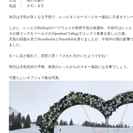
天気 ： 雨のち曇り
気温 ： ６℃～８℃
本日は天気が良くなる予想で、レッヒ＆ツルースへスキー遠征に片道タクシ
しかし、レッヒのRufikopfロープウェイが視界不良の為運休、午前中はレ
その後ランチをツールスのAlpenhotel Vallugaでユックリ食事を楽しんだ後、
天気の回復を見てHexenbodenとHasenfluhを滑りましたが、午前中の
ました。
久々に足が疲れて、四苦八苦！？された方がいたようですね！
明日は天気良好の予報、再度のレッヒからのスキー遠征になる事でしょう。
可愛らしいオブジェで集合写真。