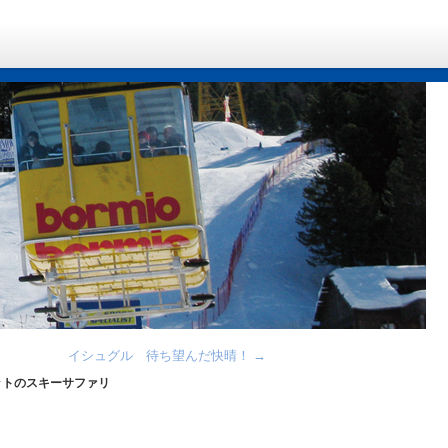
イシュグル 待ち望んだ快晴！
→
ットのスキーサファリ