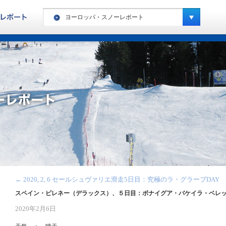
ヨーロッパ・スノーレポート
ヨーロッパ・ハイキングレポート
カナダ・ハイキングレポート
ヨーロッパ・スノーレポート
カナダ・スノーレポート
アメリカ・スノーレポート
スペシャルキャンプ・スノーレポート
ニュージーランド・スノーレポート
南米・スノーレポート
←
2020, 2, 6 セールシュヴァリエ滑走5日目：究極のラ・グラーブDAY
キッズキャンプ・レポート
スペイン・ピレネー（デラックス）、５日目：ボナイグア・バケイラ・ベレ
2020年2月6日