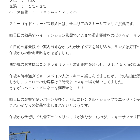
天気 ： 晴天
気温 ： １℃～３℃
ベース積雪 ： ７０ｃｍ～１７０ｃｍ
スキーガイド・サービス最終日は、全エリアのスキーサファリに挑戦です。
晴天日の効果でハイ・テンション状態でどこまで滑走距離をのばせるか、サ
２日前の悪天候でご案内出来なかったボナイグアを滑り込み、ランチは好評
午後からの滑走距離をかせぎました。
川野班のお客様はゴンドラ＆リフトと滑走距離を合わせ、６１.７５ｋｍの記
午後４時半過ぎても、スペイン人はスキーを楽しんでましたが、その理由は
しかし、フェローのお客様は７時間以上スキー場で過ごしてました。
さすがスペイン・ピレネーを満喫かと！！！
晴天日の影響で硬いバーンが多く、前日にレンタル・ショップでエッジ・シ
これがかなりの効果で楽しまれていたようです。
午後から予想してた雪面のシャリシャリが少なかったのが、スキーサファリ