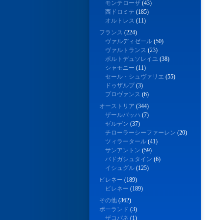
モンテローザ
(43)
西ドロミテ
(185)
オルトレス
(11)
フランス
(224)
ヴァルディゼール
(50)
ヴァルトランス
(23)
ポルトデュソレイユ
(38)
シャモニー
(11)
セール・シュヴァリエ
(55)
ドゥザルプ
(3)
プロヴァンス
(6)
オーストリア
(344)
ザールバッハ
(7)
ゼルデン
(37)
チローラーシーファーレン
(20)
ツィラータール
(41)
サンアントン
(59)
バドガシュタイン
(6)
イシュグル
(125)
ピレネー
(189)
ピレネー
(189)
その他
(362)
ポーランド
(3)
ザコパネ
(1)