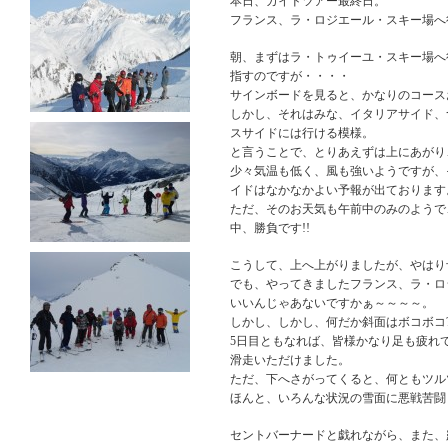
本日、ガイドツアー最終日。
フランス、ラ・ロジエール・スキー場へ
朝、まずはラ・トゥイーユ・スキー場へ
指すのですが・・・・
サインボードを見ると、かなりのコース
しかし、それはみな、イタリアサイド、
スサイドには行ける模様。
と言うことで、とりあえずは上にあがり
少々気温も低く、風も強いようですが、
イドはなかなかよい予報が出ております
ただ、そのお天気も午前中のみのようで
中、勝負です!!
こうして、上へ上がりましたが、やはり予報
でも、やってきましたフランス、ラ・ロ
いいんじゃあないですかぁ～～～～。
しかし、しかし、何だか斜面はボコボコ?
5日目ともなれば、皆様かなり足も疲れ
滑走いただけました。
ただ、下へさがってくると、何ともツル
ほんと、いろんな状況の雪面に悪戦苦闘
セントバーナードと戯れながら、また、