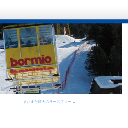
またまた晴天のサースフェー
→