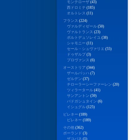
モンテローザ
(43)
西ドロミテ
(185)
オルトレス
(11)
フランス
(224)
ヴァルディゼール
(50)
ヴァルトランス
(23)
ポルトデュソレイユ
(38)
シャモニー
(11)
セール・シュヴァリエ
(55)
ドゥザルプ
(3)
プロヴァンス
(6)
オーストリア
(344)
ザールバッハ
(7)
ゼルデン
(37)
チローラーシーファーレン
(20)
ツィラータール
(41)
サンアントン
(59)
バドガシュタイン
(6)
イシュグル
(125)
ピレネー
(189)
ピレネー
(189)
その他
(362)
ポーランド
(3)
ザコパネ
(1)