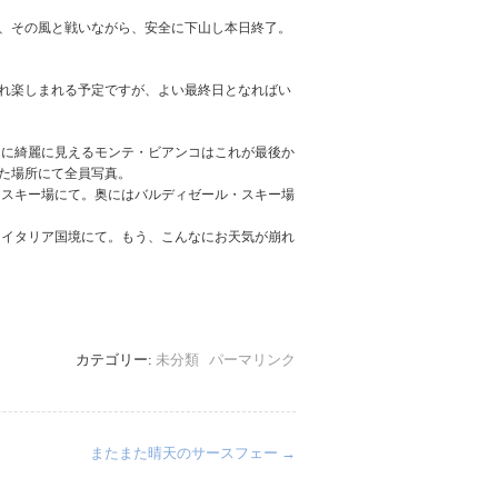
、その風と戦いながら、安全に下山し本日終了。
れ楽しまれる予定ですが、よい最終日となればい
なに綺麗に見えるモンテ・ビアンコはこれが最後か
た場所にて全員写真。
・スキー場にて。奥にはバルディゼール・スキー場
＆イタリア国境にて。もう、こんなにお天気が崩れ
カテゴリー:
未分類
パーマリンク
またまた晴天のサースフェー
→