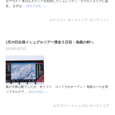
ゼアヴス！ 本日もタクシーを利用してシュレッケン・ヴァルトエリアに遠
足。 まずは …
続きを読む
→
カテゴリー:
オーストリア
,
サンアントン
2月29日出発イシュグルツアー滑走５日目：免税の村へ
2020年3月5日
風が大変心配でしたが、全リフト、ゴンドラがオープン！ 免税コースを滑
ってサムナウ …
続きを読む
→
カテゴリー:
イシュグル
,
オーストリア