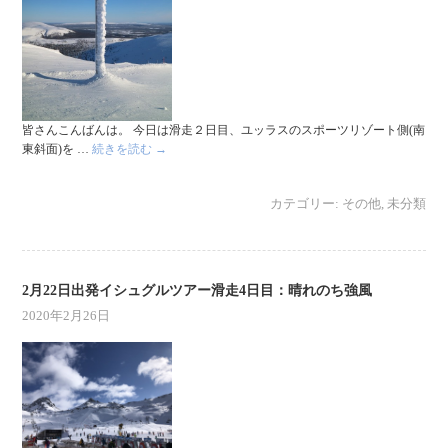
皆さんこんばんは。 今日は滑走２日目、ユッラスのスポーツリゾート側(南
東斜面)を …
続きを読む
→
カテゴリー:
その他
,
未分類
2月22日出発イシュグルツアー滑走4日目：晴れのち強風
2020年2月26日