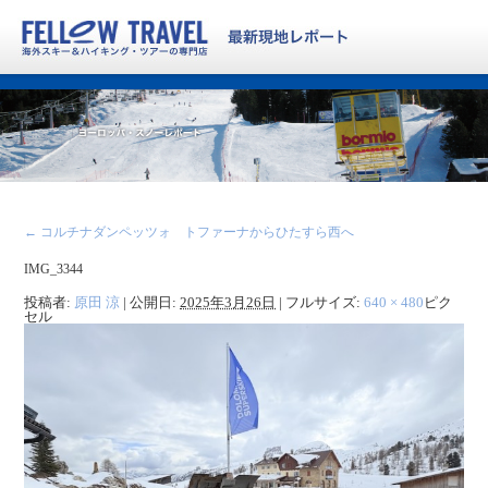
←
コルチナダンペッツォ トファーナからひたすら西へ
IMG_3344
投稿者:
原田 涼
|
公開日:
2025年3月26日
|
フルサイズ:
640 × 480
ピク
セル